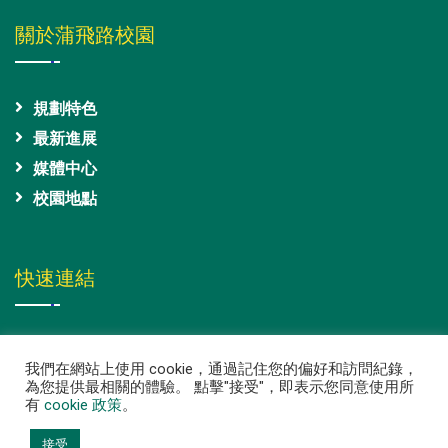
關於蒲飛路校園
規劃特色
最新進展
媒體中心
校園地點
快速連結
常見問答
我們在網站上使用 cookie，通過記住您的偏好和訪問紀錄，
出版刊物
為您提供最相關的體驗。 點擊"接受"，即表示您同意使用所
有
cookie 政策
。
聯絡我們
港大學生
接受