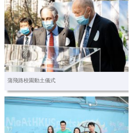
蒲飛路校園動土儀式