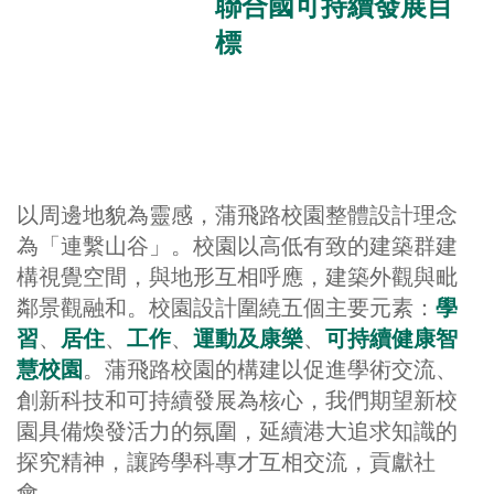
聯合國可持續發展目
標
以周邊地貌為靈感，蒲飛路校園整體設計理念
為「連繫山谷」。校園以高低有致的建築群建
構視覺空間，與地形互相呼應，建築外觀與毗
鄰景觀融和。校園設計圍繞五個主要元素：
學
習
、
居住
、
工作
、
運動及康樂
、
可持續健康智
慧校園
。蒲飛路校園的構建以促進學術交流、
創新科技和可持續發展為核心，我們期望新校
園具備煥發活力的氛圍，延續港大追求知識的
探究精神，讓跨學科專才互相交流，貢獻社
會。