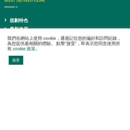
規劃特色
最新進展
媒體中心
我們在網站上使用 cookie，通過記住您的偏好和訪問紀錄，
為您提供最相關的體驗。 點擊"接受"，即表示您同意使用所
校園地點
有
cookie 政策
。
接受
快速連結
常見問答
出版刊物
聯絡我們
港大學生
學者與訪客