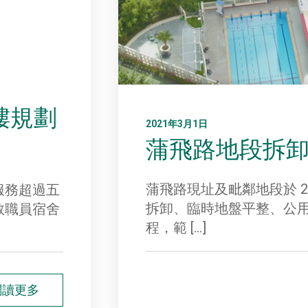
樓規劃
2021年3月1日
蒲飛路地段拆
蒲飛路現址及毗鄰地段於 20
服務超過五
拆卸、臨時地盤平整、公
教職員宿舍
程，範 […]
閱讀更多