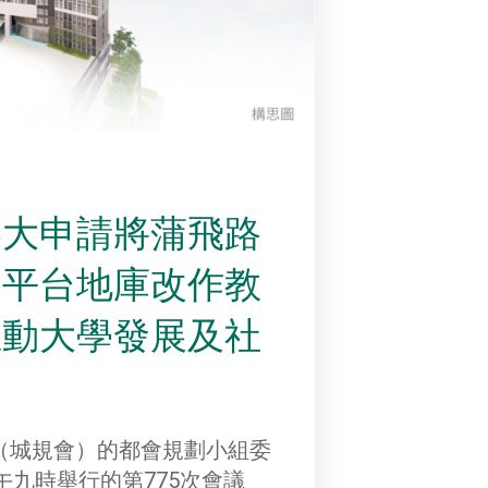
港大申請將蒲飛路
舍平台地庫改作教
推動大學發展及社
（城規會）的都會規劃小組委
上午九時舉行的第775次會議